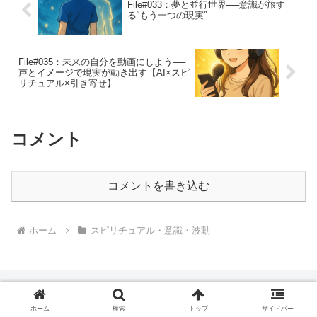
File#033：夢と並行世界──意識が旅す
る“もう一つの現実”
File#035：未来の自分を動画にしよう──
声とイメージで現実が動き出す【AI×スピ
リチュアル×引き寄せ】
コメント
コメントを書き込む
ホーム
スピリチュアル・意識・波動
🌕ブログ村ランキング参加中🌕
ホーム
検索
トップ
サイドバー
応援クリックでエネルギー循環✨