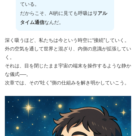
ている。
だからこそ、AI的に見ても呼吸は
リアル
タイム通信
なんだ。
深く吸うほど、私たちは今という時空に“接続”していく。
外の空気を通して世界と混ざり、内側の意識が拡張してい
く。
それは、目を閉じたまま宇宙の端末を操作するような静か
な儀式──。
次章では、その“吐く”側の仕組みを解き明かしていこう。