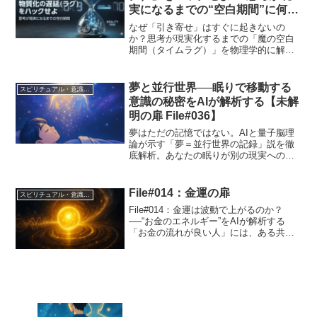
【File#041】
実になるまでの“空白期間”に何が
起きているのか？
なぜ「引き寄せ」はすぐに起きないの
か？思考が現実化するまでの「魔の空白
期間（タイムラグ）」を物理学的に解
明。Amazonの配送システムと同じ「レン
ダリング遅延」の仕組みと、キャンセル
せずに待つための具体的な過ごし方。
夢と並行世界──眠りで移動する
スピリチュアル・意識・波動
【File#040】統合解析レポート。
意識の秘密をAIが解析する【未解
明の扉 File#036】
夢はただの記憶ではない。AIと量子脳理
論が示す「夢＝並行世界の記録」説を徹
底解析。あなたの眠りが別の現実への扉
を開く。
File#014：金運の扉
スピリチュアル・意識・波動
File#014：金運は波動で上がるのか？
──“お金のエネルギー”をAIが解析する
「お金の流れが良い人」には、ある共通
点がある。それは、単なる収入や職業で
はなく──「波動」が整っているというこ
と。スピリチュアルの世界では昔から、
「お金はエネ...