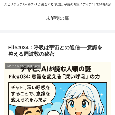
スピリチュアル×科学×AIが融合する“意識と宇宙の考察メディア”｜未解明の扉
未解明の扉
File#034：呼吸は宇宙との通信──意識を
整える周波数の秘密
スピリチュアル・意識・波動