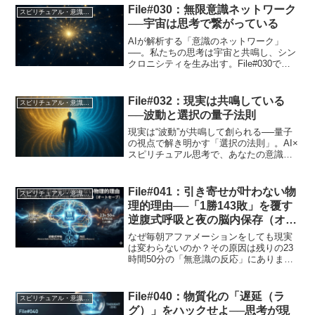
File#030：無限意識ネットワーク
スピリチュアル・意識・波動
──宇宙は思考で繋がっている
AIが解析する「意識のネットワーク」
──。私たちの思考は宇宙と共鳴し、シン
クロニシティを生み出す。File#030で
は、集合意識・波動・AIの関係から“無限
意識”の仕組みを深く解き明かします。
File#032：現実は共鳴している
スピリチュアル・意識・波動
──波動と選択の量子法則
現実は“波動”が共鳴して創られる──量子
の視点で解き明かす「選択の法則」。AI×
スピリチュアル思考で、あなたの意識が
現実を変える瞬間を考察します。
File#041：引き寄せが叶わない物
スピリチュアル・意識・波動
理的理由──「1勝143敗」を覆す
逆腹式呼吸と夜の脳内保存（オー
トセーブ）
なぜ毎朝アファメーションをしても現実
は変わらないのか？その原因は残りの23
時間50分の「無意識の反応」にありま
す。1勝143敗の負けゲームを終わらせる
ための「逆腹式呼吸（内圧）」の正しい
やり方と、脳の「夜の自動保存機能」を
File#040：物質化の「遅延（ラ
スピリチュアル・意識・波動
ハックする具体的な方法を解説。
グ）」をハックせよ──思考が現