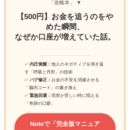
「攻略本」 ▼
【500円】お金を追うのをや
めた瞬間、
なぜか口座が増えていた話。
✅
内圧覚醒：
他人のネガティブを弾き返
す「呼吸と丹田」の技術
✅
バグ修正：
お金の不安を消滅させる
「脳内コード」の書き換え
✅
緊急回避：
現実が苦しい時に唱える
「奇跡の口癖」
Noteで「完全版マニュア