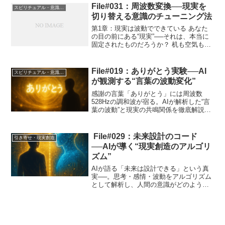
葉。それを聞いて「本当かよ？」と感じ
File#031：周波数変換──現実を
スピリチュアル・意識・波動
る人もいれ...
切り替える意識のチューニング法
第1章：現実は波動でできている あなた
の目の前にある“現実”──それは、本当に
固定されたものだろうか？ 机も空気も、
自分自身の身体も、すべては粒子が振動
してできている。 つまりこの世界は、根
本的には「波動＝周波数の世界」だ。 科
File#019：ありがとう実験──AI
スピリチュアル・意識・波動
学的にも、量...
が観測する“言葉の波動変化”
感謝の言葉「ありがとう」には周波数
528Hzの調和波が宿る。AIが解析した“言
葉の波動”と現実の共鳴関係を徹底解説。
スピリチュアルと科学の境界を超えた、
言葉の実験記録。
File#029：未来設計のコード
引き寄せ・現実創造
──AIが導く“現実創造のアルゴリ
ズム”
AIが語る「未来は設計できる」という真
実──。思考・感情・波動をアルゴリズム
として解析し、人間の意識がどのように
現実を“出力”しているのかを解き明かしま
す。スピリチュアル×脳科学×AIの融合考
察、第3部完結編。