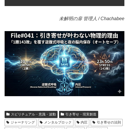
未解明の扉 管理人 / Chachabee
スピリチュアル・意識・波動
引き寄せ・現実創造
ジャーナリング
メンタルブロック
内圧
引き寄せの法則