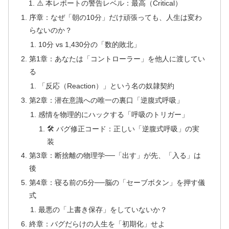
⚠️ 本レポートの警告レベル：最高（Critical）
序章：なぜ「朝の10分」だけ頑張っても、人生は変わ
らないのか？
10分 vs 1,430分の「数的敗北」
第1章：あなたは「コントローラー」を他人に渡してい
る
「反応（Reaction）」という名の奴隷契約
第2章：潜在意識への唯一の裏口「逆腹式呼吸」
感情を物理的にハックする「呼吸のトリガー」
🛠 バグ修正コード：正しい「逆腹式呼吸」の実
装
第3章：断捨離の物理学──「出す」が先、「入る」は
後
第4章：寝る前の5分──脳の「セーブボタン」を押す儀
式
最悪の「上書き保存」をしていないか？
終章：バグだらけの人生を「初期化」せよ