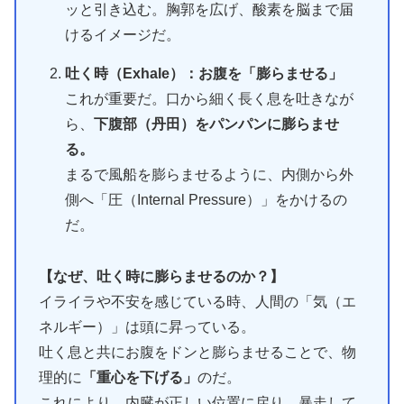
ッと引き込む。胸郭を広げ、酸素を脳まで届
けるイメージだ。
吐く時（Exhale）：お腹を「膨らませる」
これが重要だ。口から細く長く息を吐きなが
ら、
下腹部（丹田）をパンパンに膨らませ
る。
まるで風船を膨らませるように、内側から外
側へ「圧（Internal Pressure）」をかけるの
だ。
【なぜ、吐く時に膨らませるのか？】
イライラや不安を感じている時、人間の「気（エ
ネルギー）」は頭に昇っている。
吐く息と共にお腹をドンと膨らませることで、物
理的に
「重心を下げる」
のだ。
これにより、内臓が正しい位置に戻り、暴走して