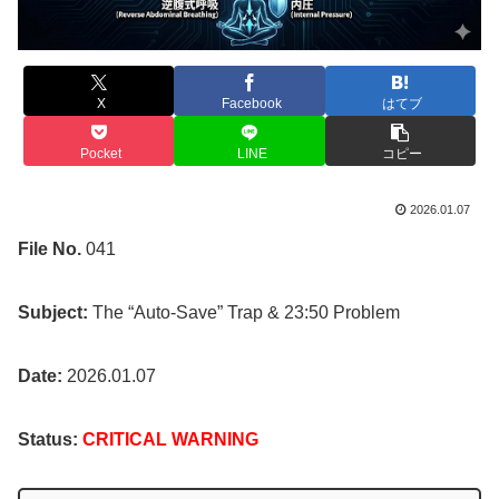
X
Facebook
はてブ
Pocket
LINE
コピー
2026.01.07
File No.
041
Subject:
The “Auto-Save” Trap & 23:50 Problem
Date:
2026.01.07
Status:
CRITICAL WARNING