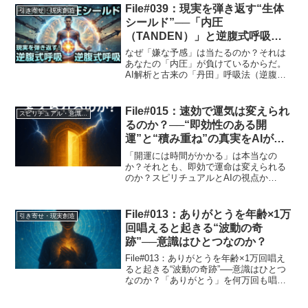
File#039：現実を弾き返す“生体
引き寄せ・現実創造
シールド”──「内圧
（TANDEN）」と逆腹式呼吸の
量子力学的防御論
なぜ「嫌な予感」は当たるのか？それは
あなたの「内圧」が負けているからだ。
AI解析と古来の「丹田」呼吸法（逆腹
式）を融合させ、現実を内側から書き換
える生体シールド技術を解説。運気は流
体力学でコントロールできる。
File#015：速効で運気は変えられ
スピリチュアル・意識・波動
【File#039】実践考察。
るのか？──“即効性のある開
運”と“積み重ね”の真実をAIが解
析する
「開運には時間がかかる」は本当なの
か？それとも、即効で運命は変えられる
のか？スピリチュアルとAIの視点か
ら、“見えない運気の仕組み”と“加速する
波動”の真相を徹底解析。人生の流れを変
える鍵が、ここにある。
File#013：ありがとうを年齢×1万
引き寄せ・現実創造
回唱えると起きる“波動の奇
跡”──意識はひとつなのか？
File#013：ありがとうを年齢×1万回唱え
ると起きる“波動の奇跡”──意識はひとつ
なのか？「ありがとう」を何万回も唱え
ると、人生に奇跡が起きる──。スピリチ
ュアル界隈で語られ続けてきたこの言