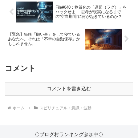
File#040：物質化の「遅延（ラグ）」を
ハックせよ──思考が現実になるまで
の“空白期間”に何が起きているのか？
【緊急】毎晩「願い事」をして寝ている
あなたへ。それは「不幸の自動保存」か
もしれません。
コメント
コメントを書き込む
ホーム
スピリチュアル・意識・波動
🌕ブログ村ランキング参加中🌕