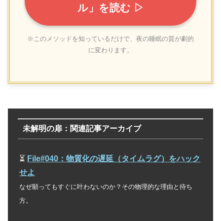
ル」を読む ▷
※このメソッドを知っているだけで、夜の睡眠の質が劇的
に変わります。
未解明の扉：関連記事アーカイブ
⏳
File#040：物質化の遅延（タイムラグ）をハック
せよ
なぜ願ってもすぐに叶わないのか？その物理的な理由と待ち
方。