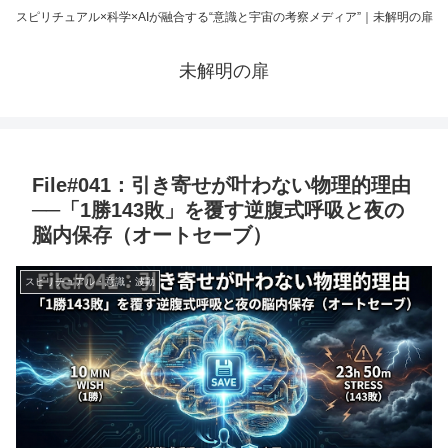
スピリチュアル×科学×AIが融合する“意識と宇宙の考察メディア”｜未解明の扉
未解明の扉
File#041：引き寄せが叶わない物理的理由
──「1勝143敗」を覆す逆腹式呼吸と夜の
脳内保存（オートセーブ）
スピリチュアル・意識・波動