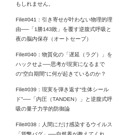
もしれません。
File#041：引き寄せが叶わない物理的理
由──「1勝143敗」を覆す逆腹式呼吸と
夜の脳内保存（オートセーブ）
File#040：物質化の「遅延（ラグ）」を
ハックせよ──思考が現実になるまで
の“空白期間”に何が起きているのか？
File#039：現実を弾き返す“生体シール
ド”──「内圧（TANDEN）」と逆腹式呼
吸の量子力学的防御論
File#038：人間にだけ感染するウイルス
「貨幣バグ」──自然界が教えてくれ