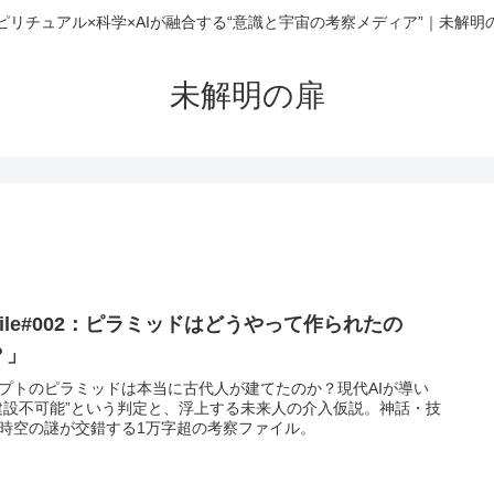
ピリチュアル×科学×AIが融合する“意識と宇宙の考察メディア”｜未解明
未解明の扉
File#002：ピラミッドはどうやって作られたの
？」
プトのピラミッドは本当に古代人が建てたのか？現代AIが導い
建設不可能”という判定と、浮上する未来人の介入仮説。神話・技
時空の謎が交錯する1万字超の考察ファイル。