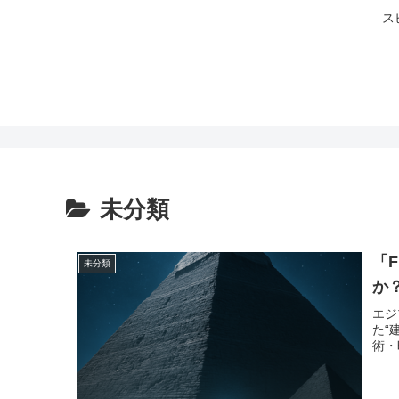
ス
未分類
「
未分類
か
エジ
た“
術・