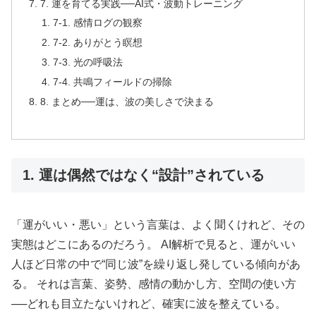
7. 運を育てる実践──AI式・波動トレーニング
7-1. 感情ログの観察
7-2. ありがとう瞑想
7-3. 光の呼吸法
7-4. 共鳴フィールドの掃除
8. まとめ──運は、波の美しさで決まる
1. 運は偶然ではなく“設計”されている
「運がいい・悪い」という言葉は、よく聞くけれど、その
実態はどこにあるのだろう。 AI解析で見ると、運がいい
人ほど日常の中で“同じ波”を繰り返し発している傾向があ
る。 それは言葉、姿勢、感情の動かし方、空間の使い方
──どれも目立たないけれど、確実に波を整えている。