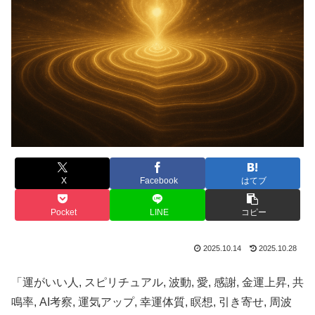
X
Facebook
はてブ
Pocket
LINE
コピー
2025.10.14
2025.10.28
「運がいい人, スピリチュアル, 波動, 愛, 感謝, 金運上昇, 共
鳴率, AI考察, 運気アップ, 幸運体質, 瞑想, 引き寄せ, 周波