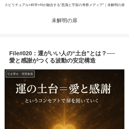
スピリチュアル×科学×AIが融合する“意識と宇宙の考察メディア”｜未解明の扉
未解明の扉
File#020：運がいい人の“土台”とは？──
愛と感謝がつくる波動の安定構造
引き寄せ・現実創造