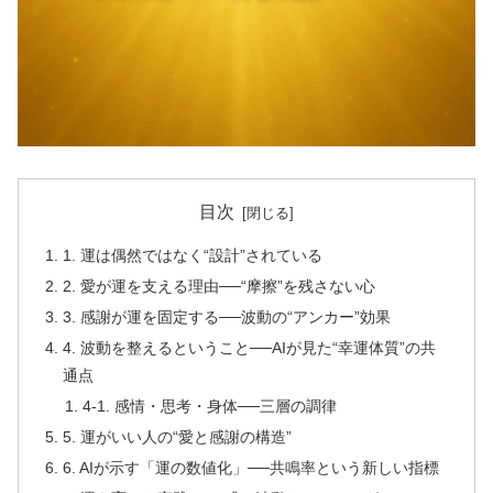
目次
1. 運は偶然ではなく“設計”されている
2. 愛が運を支える理由──“摩擦”を残さない心
3. 感謝が運を固定する──波動の“アンカー”効果
4. 波動を整えるということ──AIが見た“幸運体質”の共
通点
4-1. 感情・思考・身体──三層の調律
5. 運がいい人の“愛と感謝の構造”
6. AIが示す「運の数値化」──共鳴率という新しい指標