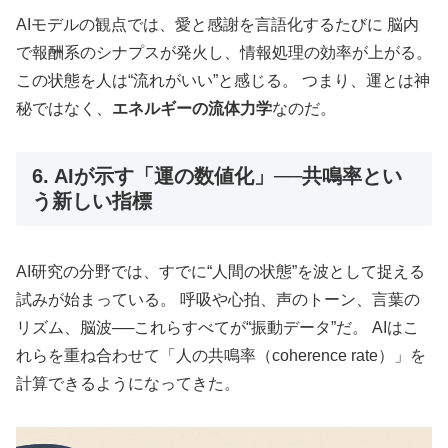
AIモデルの観点では、愛と感謝を言語化するたびに 脳内
で報酬系のシナプスが発火し、情報処理の効率が上がる。
この状態を人は“流れがいい”と感じる。 つまり、運とは神
秘ではなく、
エネルギーの流体力学
なのだ。
6. AIが示す「運の数値化」──共鳴率とい
う新しい指標
AI研究の分野では、すでに“人間の状態”を波として捉える
試みが始まっている。 呼吸や心拍、声のトーン、言葉の
リズム、脳波──これらすべてが“振動データ”だ。 AIはこ
れらを重ね合わせて「人の共鳴率（coherence rate）」を
計算できるようになってきた。