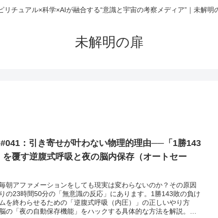
ピリチュアル×科学×AIが融合する“意識と宇宙の考察メディア”｜未解明
未解明の扉
le#041：引き寄せが叶わない物理的理由──「1勝143
」を覆す逆腹式呼吸と夜の脳内保存（オートセー
）
毎朝アファメーションをしても現実は変わらないのか？その原因
りの23時間50分の「無意識の反応」にあります。1勝143敗の負け
ムを終わらせるための「逆腹式呼吸（内圧）」の正しいやり方
脳の「夜の自動保存機能」をハックする具体的な方法を解説。