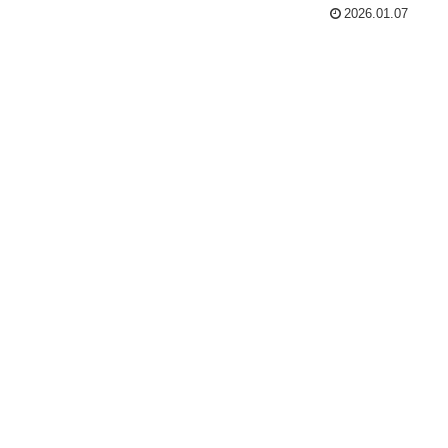
le#041】
2026.01.07