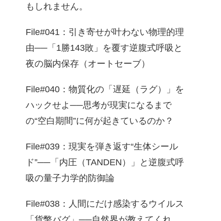
もしれません。
File#041：引き寄せが叶わない物理的理
由──「1勝143敗」を覆す逆腹式呼吸と
夜の脳内保存（オートセーブ）
File#040：物質化の「遅延（ラグ）」を
ハックせよ──思考が現実になるまで
の“空白期間”に何が起きているのか？
File#039：現実を弾き返す“生体シール
ド”──「内圧（TANDEN）」と逆腹式呼
吸の量子力学的防御論
File#038：人間にだけ感染するウイルス
「貨幣バグ」──自然界が教えてくれ