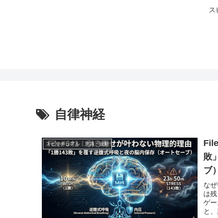
ス
自律神経
Fi
スピリチュアル・意識・波動
敗
ブ
なぜ
は残
ゲー
と、