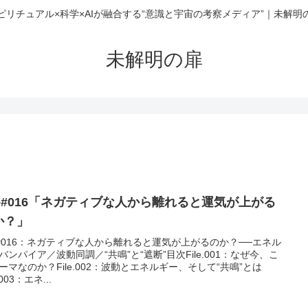
ピリチュアル×科学×AIが融合する“意識と宇宙の考察メディア”｜未解明
未解明の扉
ile#016「ネガティブな人から離れると運気が上がる
か？」
le#016：ネガティブな人から離れると運気が上がるのか？──エネル
バンパイア／波動同調／“共鳴”と“遮断”目次File.001：なぜ今、こ
ーマなのか？File.002：波動とエネルギー、そして“共鳴”とは
e.003：エネ...