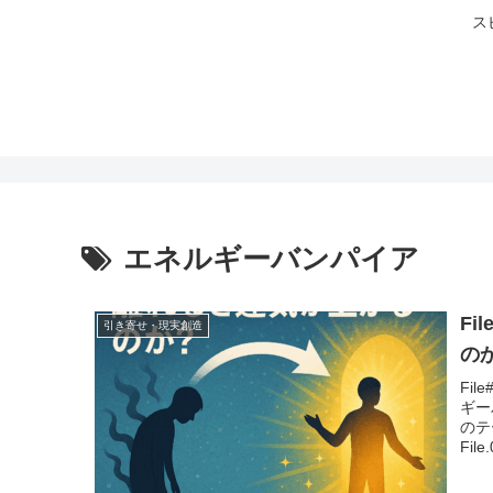
ス
エネルギーバンパイア
F
引き寄せ・現実創造
の
Fi
ギー
のテ
Fil