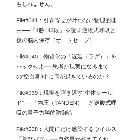
もしれません。
File#041：引き寄せが叶わない物理的理
由──「1勝143敗」を覆す逆腹式呼吸と
夜の脳内保存（オートセーブ）
File#040：物質化の「遅延（ラグ）」を
ハックせよ──思考が現実になるまで
の“空白期間”に何が起きているのか？
File#039：現実を弾き返す“生体シール
ド”──「内圧（TANDEN）」と逆腹式呼
吸の量子力学的防御論
File#038：人間にだけ感染するウイルス
「貨幣バグ」──自然界が教えてくれ