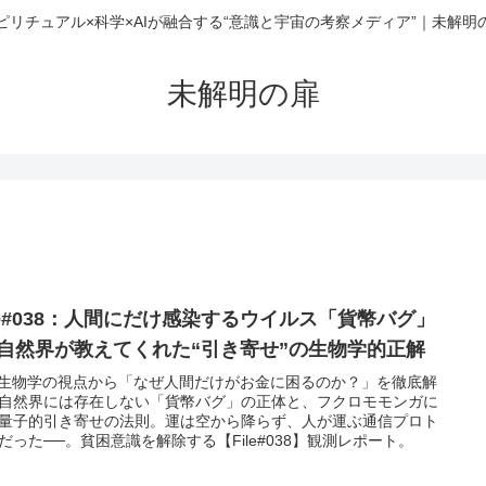
ピリチュアル×科学×AIが融合する“意識と宇宙の考察メディア”｜未解明
未解明の扉
ile#038：人間にだけ感染するウイルス「貨幣バグ」
─自然界が教えてくれた“引き寄せ”の生物学的正解
と生物学の視点から「なぜ人間だけがお金に困るのか？」を徹底解
自然界には存在しない「貨幣バグ」の正体と、フクロモモンガに
量子的引き寄せの法則。運は空から降らず、人が運ぶ通信プロト
だった──。貧困意識を解除する【File#038】観測レポート。