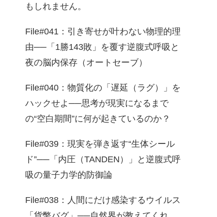
もしれません。
File#041：引き寄せが叶わない物理的理
由──「1勝143敗」を覆す逆腹式呼吸と
夜の脳内保存（オートセーブ）
File#040：物質化の「遅延（ラグ）」を
ハックせよ──思考が現実になるまで
の“空白期間”に何が起きているのか？
File#039：現実を弾き返す“生体シール
ド”──「内圧（TANDEN）」と逆腹式呼
吸の量子力学的防御論
File#038：人間にだけ感染するウイルス
「貨幣バグ」──自然界が教えてくれ