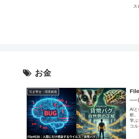
ス
お金
F
引き寄せ・現実創造
─
AI
析。
学ぶ
コル