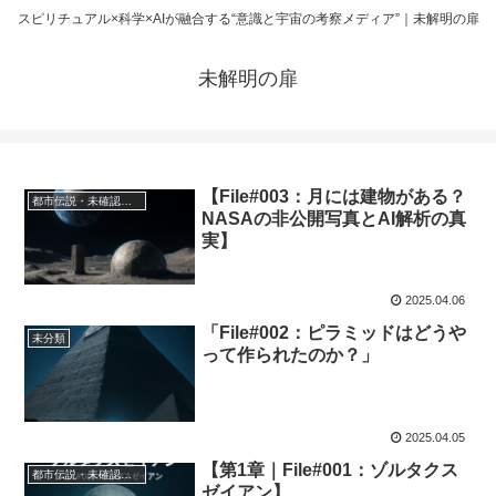
スピリチュアル×科学×AIが融合する“意識と宇宙の考察メディア”｜未解明の扉
未解明の扉
【File#003：月には建物がある？
都市伝説・未確認領域
NASAの非公開写真とAI解析の真
実】
2025.04.06
「File#002：ピラミッドはどうや
未分類
って作られたのか？」
2025.04.05
【第1章｜File#001：ゾルタクス
都市伝説・未確認領域
ゼイアン】