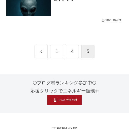
2025.04.03
前
1
4
5
へ
🌕ブログ村ランキング参加中🌕
応援クリックでエネルギー循環✨